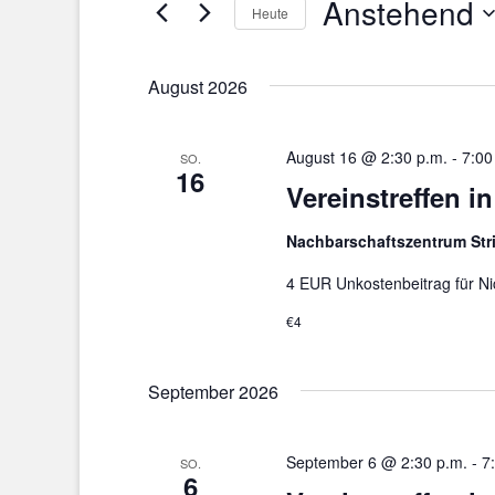
Anstehend
Ansichten,
nach
Heute
Veranstaltungen
Navigation
Datum
Schlüsselwort.
wählen.
August 2026
August 16 @ 2:30 p.m.
-
7:00
SO.
16
Vereinstreffen i
Nachbarschaftszentrum St
4 EUR Unkostenbeitrag für Ni
€4
September 2026
September 6 @ 2:30 p.m.
-
7
SO.
6