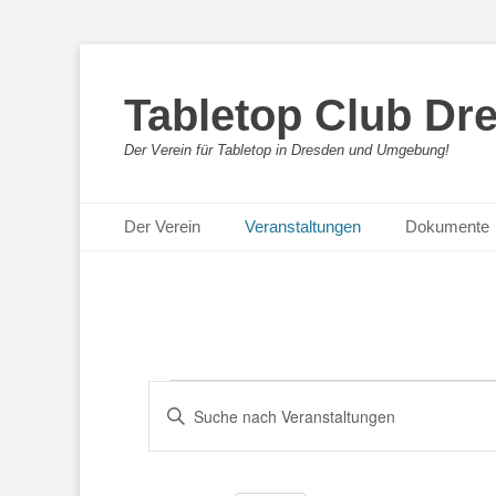
Tabletop Club Dre
Der Verein für Tabletop in Dresden und Umgebung!
Primäres Menü
Zum
Der Verein
Veranstaltungen
Dokumente
Inhalt
springen
Veranstaltungen
Veranstaltungen
Bitte
Suche
Schlüsselwort
eingeben.
und
Suche